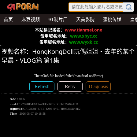
首页
麻豆视频
91制片厂
天美影院
蜜桃传媒
皇
本站易记域名：
www.tianmei.one
备用域名地址：
www.xbyc.cc
备用域名地址：
www.wyxk.cc
视频名称：HongKongDoll玩偶姐姐・去年的某个
早晨・VLOG篇 第1集