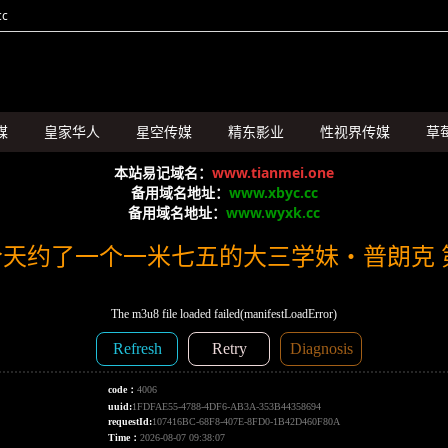
c
媒
皇家华人
星空传媒
精东影业
性视界传媒
草
SA国际传媒
本站易记域名：
www.tianmei.one
备用域名地址：
www.xbyc.cc
备用域名地址：
www.wyxk.cc
天约了一个一米七五的大三学妹・普朗克 