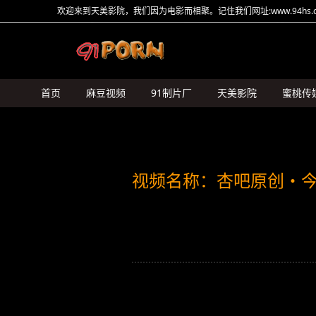
欢迎来到天美影院，我们因为电影而相聚。记住我们网址:www.94hs.c
首页
麻豆视频
91制片厂
天美影院
蜜桃传
HongKongDoll
糖心Vlog
猛料原创
其它传媒
视频名称：杏吧原创・今