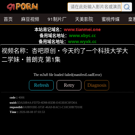
首页
麻豆视频
91制片厂
天美影院
蜜桃传媒
皇
本站易记域名：
www.tianmei.one
备用域名地址：
www.xbyc.cc
备用域名地址：
www.wyxk.cc
视频名称：杏吧原创・今天约了一个科技大学大
二学妹・普朗克 第1集