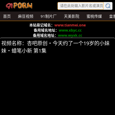
首页
麻豆视频
91制片厂
天美影院
蜜桃传媒
皇
本站易记域名：
www.tianmei.one
备用域名地址：
www.xbyc.cc
备用域名地址：
www.wyxk.cc
视频名称：杏吧原创・今天约了一个19岁的小妹
妹・蜡笔小新 第1集