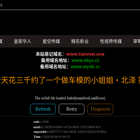
c
媒
皇家华人
星空传媒
精东影业
性视界传媒
草
SA国际传媒
本站易记域名：
www.tianmei.one
备用域名地址：
www.xbyc.cc
备用域名地址：
www.wyxk.cc
天花三千约了一个做车模的小姐姐・北泽 