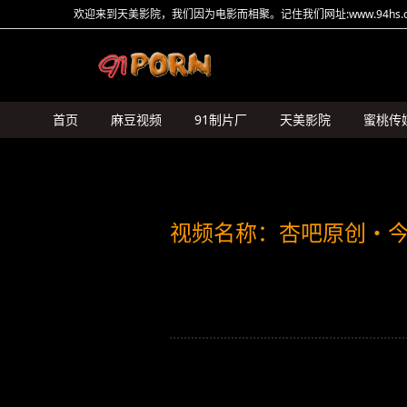
欢迎来到天美影院，我们因为电影而相聚。记住我们网址:www.94hs.c
首页
麻豆视频
91制片厂
天美影院
蜜桃传
HongKongDoll
糖心Vlog
猛料原创
其它传媒
视频名称：杏吧原创・今