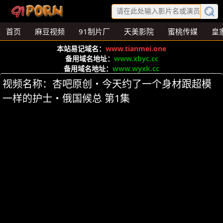
首页
麻豆视频
91制片厂
天美影院
蜜桃传媒
皇
本站易记域名：
www.tianmei.one
备用域名地址：
www.xbyc.cc
备用域名地址：
www.wyxk.cc
视频名称：杏吧原创・今天约了一个身材跟超模
一样的护士・俄国候总 第1集