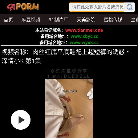
首页
麻豆视频
91制片厂
天美影院
蜜桃传媒
皇
本站易记域名：
www.tianmei.one
备用域名地址：
www.xbyc.cc
备用域名地址：
www.wyxk.cc
视频名称：肉丝红底平底鞋配上超短裤的诱惑・
深情小K 第1集