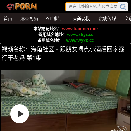
首页
麻豆视频
91制片厂
天美影院
蜜桃传媒
皇
本站易记域名：
www.tianmei.one
备用域名地址：
www.xbyc.cc
备用域名地址：
www.wyxk.cc
视频名称：海角社区・跟朋友喝点小酒后回家强
行干老妈 第1集