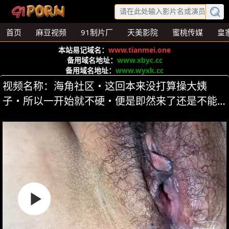
首页
麻豆视频
91制片厂
天美影院
蜜桃传媒
皇
本站易记域名：
www.tianmei.one
备用域名地址：
www.xbyc.cc
备用域名地址：
www.wyxk.cc
视频名称：海角社区・这回本来没打算操大姨
子・所以一开始就不硬・便是即然来了还是不能
放空 第1集