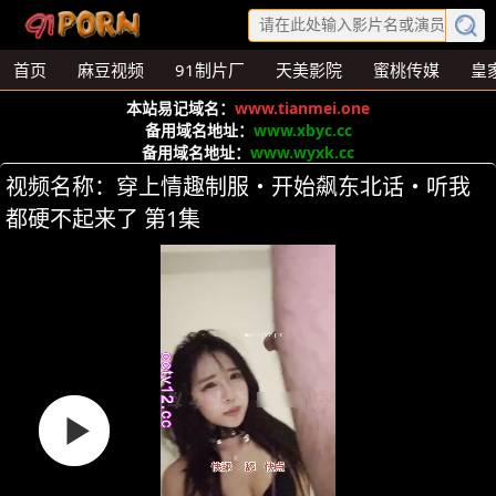
首页
麻豆视频
91制片厂
天美影院
蜜桃传媒
皇
本站易记域名：
www.tianmei.one
备用域名地址：
www.xbyc.cc
备用域名地址：
www.wyxk.cc
视频名称：穿上情趣制服・开始飙东北话・听我
都硬不起来了 第1集