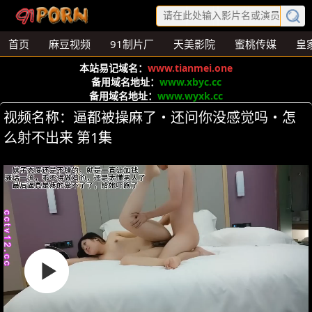
首页
麻豆视频
91制片厂
天美影院
蜜桃传媒
皇
本站易记域名：
www.tianmei.one
备用域名地址：
www.xbyc.cc
备用域名地址：
www.wyxk.cc
视频名称：逼都被操麻了・还问你没感觉吗・怎
么射不出来 第1集